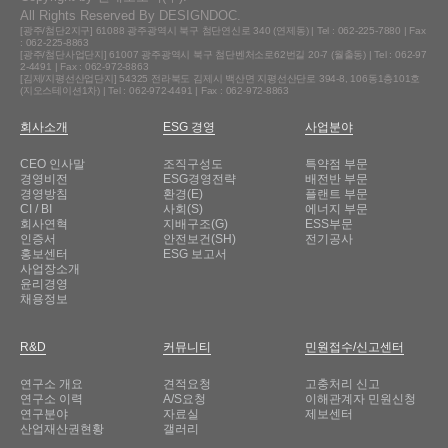
All Rights Reserved By DESIGNDOC.
[광주/첨단2지구] 61088 광주광역시 북구 첨단연신로 340 (연제동) | Tel : 062-225-7880 | Fax
: 062-225-8863
[광주/첨단사업단지] 61007 광주광역시 북구 첨단벤처소로62번길 20-7 (월출동) | Tel : 062-97
2-4491 | Fax : 062-972-8863
[김제/지평선산업단지] 54325 전라북도 김제시 백산면 지평선산단로 394-8, 106동1층101호
(지오스테이션1차) | Tel : 062-972-4491 | Fax : 062-972-8863
회사소개
ESG 경영
사업분야
CEO 인사말
조직구성도
특약점 부문
경영비전
ESG경영전략
배전반 부문
경영방침
환경(E)
플랜트 부문
CI / BI
사회(S)
에너지 부문
회사연혁
지배구조(G)
ESS부문
인증서
안전보건(SH)
전기공사
홍보센터
ESG 보고서
사업장소개
윤리경영
채용정보
R&D
커뮤니티
민원접수/신고센터
연구소 개요
견적요청
고충처리 신고
연구소 이력
A/S요청
이해관계자 민원신청
연구분야
자료실
제보센터
산업재산권현황
갤러리